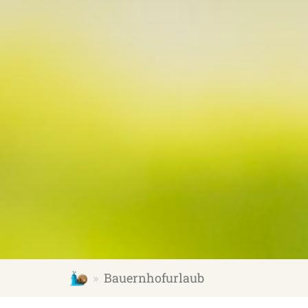
schmallenberger-kinderland.de
Bauernhofurlaub