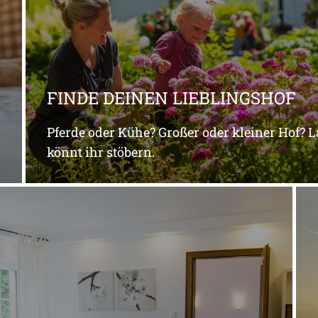
FINDE DEINEN LIEBLINGSHOF
Pferde oder Kühe? Großer oder kleiner Hof? L
könnt ihr stöbern.